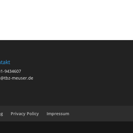
takt
31-9434607
a@tbz-meuser.de
ng
Privacy Policy
Impressum