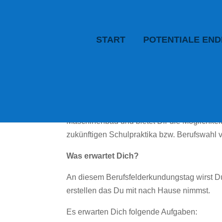
START
POTENTIALE EN
Ziel
Du erhältst praxisnahe Einblicke in Arbeitsab
Maschinenbau und bietet Dir die Möglichkei
zukünftigen Schulpraktika bzw. Berufswahl v
Was erwartet Dich?
An diesem Berufsfelderkundungstag wirst D
erstellen das Du mit nach Hause nimmst.
Es erwarten Dich folgende Aufgaben: