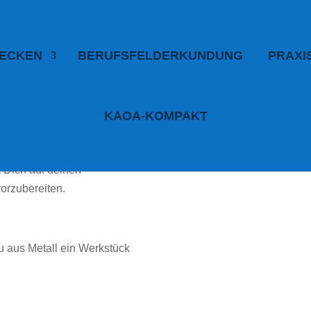
DECKEN
BERUFSFELDERKUNDUNG
PRAXI
KAOA-KOMPAKT
läufe im Berufsfeld Metall,
t Dich auf deinen
orzubereiten.
u aus Metall ein Werkstück