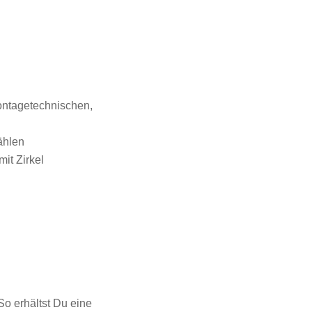
montagetechnischen,
ählen
it Zirkel
So erhältst Du eine