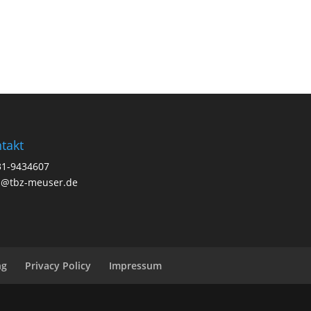
takt
31-9434607
a@tbz-meuser.de
ng
Privacy Policy
Impressum