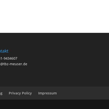
takt
31-9434607
a@tbz-meuser.de
ng
Privacy Policy
Impressum