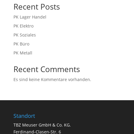
Recent Posts
PK Lager Handel
PK Elektro
PK Soziales
PK Büro
PK Metall
Recent Comments
Es sind keine Kommentare vorhanden.
Standort
TBZ Meuser GmbH & Co. KG.
Ferdinand-Clasen-Str. 6